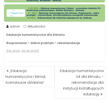
admin
Aktualności
Edukacja humanistyczna dla klimatu.
Rozpoznania – dobre praktyki –
rekomendacje
(1.10.2020–30.09.2023)
NAWIGACJA
„Edukacja
Edukacja humanistyczna
WPISU
humanistyczna i klimat.
V4 dla klimatu –
Scenariusze działania”
rekomendacje dla
instytucji kształtujących
edukację